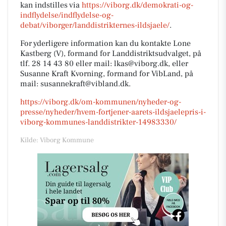
kan indstilles via
https://viborg.dk/demokrati-og-
indflydelse/indflydelse-og-
debat/viborger/landdistrikternes-ildsjaele/
.
For yderligere information kan du kontakte Lone
Kastberg (V), formand for Landdistriktsudvalget, på
tlf. 28 14 43 80 eller mail: lkas@viborg.dk, eller
Susanne Kraft Kvorning, formand for VibLand, på
mail: susannekraft@vibland.dk.
https://viborg.dk/om-kommunen/nyheder-og-
presse/nyheder/hvem-fortjener-aarets-ildsjaelepris-i-
viborg-kommunes-landdistrikter-14983330/
Kilde: Viborg Kommune