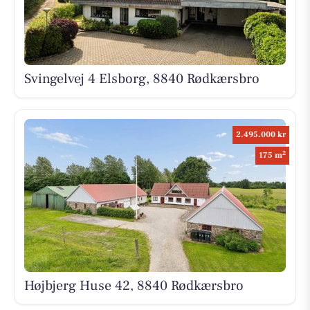
Svingelvej 4 Elsborg, 8840 Rødkærsbro
2.495.000 kr
2
175 m
Højbjerg Huse 42, 8840 Rødkærsbro