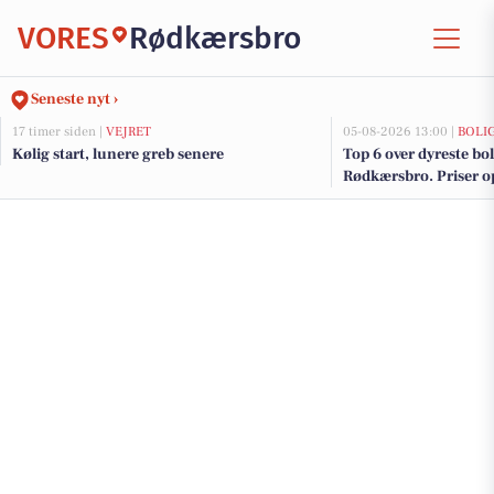
VORES
Rødkærsbro
Seneste nyt ›
17 timer siden |
VEJRET
05-08-2026 13:00 |
BOLI
Kølig start, lunere greb senere
Top 6 over dyreste boli
Rødkærsbro. Priser op