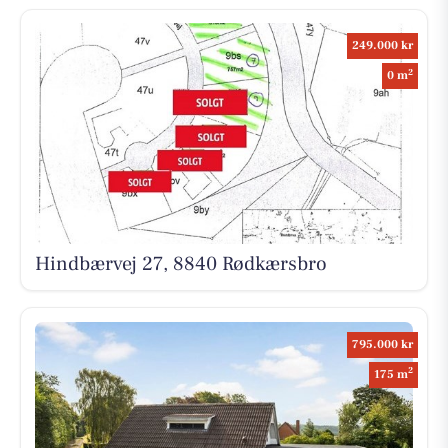
249.000 kr
2
0 m
Hindbærvej 27, 8840 Rødkærsbro
795.000 kr
2
175 m