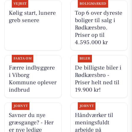
VEJRET
BOLIGMARKED
Kølig start, lunere
Top 6 over dyreste
greb senere
boliger til salg i
Rødkærsbro.
Priser op til
4.595.000 kr
FAKTA OM
BILER
Færre indbyggere
De billigste biler i
i Viborg
Rødkærsbro -
Kommune oplever
Priser helt ned til
indbrud
19.900 kr!
JOBNYT
JOBNYT
Savner du nye
Håndværker til
græsgange? - Her
meningsfuldt
er nye ledige
arbejde på