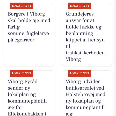
LOKALT NYT
LOKALT NYT
Borgere i Viborg
Grundejeres
skal holde øje med
ansvar for at
farlig
holde hække og
sommerfuglelarve
beplantning
på egetræer
klippet af hensyn
til
trafiksikkerheden i
Viborg
LOKALT NYT
LOKALT NYT
Viborg Byråd
Viborg udvider
sender ny
butiksarealet ved
lokalplan og
Holstebrovej med
kommuneplantill
ny lokalplan og
æg for
kommuneplantill
Ellekonebakken i
æg