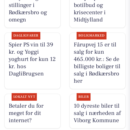
stillinger i
botilbud og
Rødkærsbro og
krisecenter i
omegn
Midtjylland
DAGLIGVARER
BOLIGMARKED
Spier PS vin til 39
Fårupvej 15 er til
kr. og Yoggi
salg for kun
yoghurt for kun 12
465.000 kr.: Se de
kr. hos
billigste boliger til
DagliBrugsen
salg i Rødkærsbro
her
LOKALT NYT
BILER
Betaler du for
10 dyreste biler til
meget for dit
salg i nærheden af
internet?
Viborg Kommune