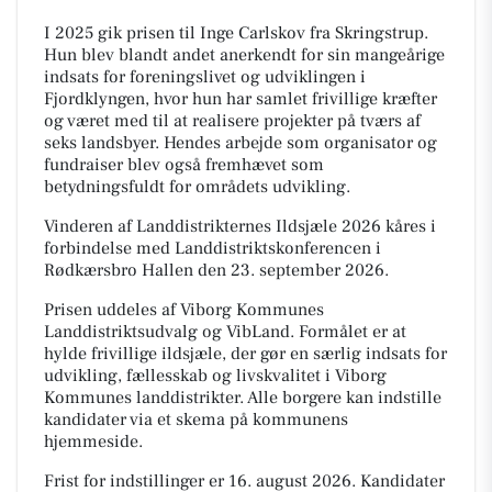
I 2025 gik prisen til Inge Carlskov fra Skringstrup.
Hun blev blandt andet anerkendt for sin mangeårige
indsats for foreningslivet og udviklingen i
Fjordklyngen, hvor hun har samlet frivillige kræfter
og været med til at realisere projekter på tværs af
seks landsbyer. Hendes arbejde som organisator og
fundraiser blev også fremhævet som
betydningsfuldt for områdets udvikling.
Vinderen af Landdistrikternes Ildsjæle 2026 kåres i
forbindelse med Landdistriktskonferencen i
Rødkærsbro Hallen den 23. september 2026.
Prisen uddeles af Viborg Kommunes
Landdistriktsudvalg og VibLand. Formålet er at
hylde frivillige ildsjæle, der gør en særlig indsats for
udvikling, fællesskab og livskvalitet i Viborg
Kommunes landdistrikter. Alle borgere kan indstille
kandidater via et skema på kommunens
hjemmeside.
Frist for indstillinger er 16. august 2026. Kandidater