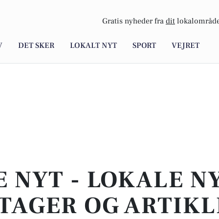
Gratis nyheder fra
dit
lokalområde
V
DET SKER
LOKALT NYT
SPORT
VEJRET
E NYT - LOKALE N
TAGER OG ARTIKL