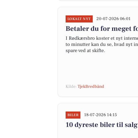
20-07-2026 06:01
LOKALT NYT
Betaler du for meget fo
I Rødkærsbro koster et nyt inte
to minutter kan du se, hvad nyt in
spare ved at skifte.
Kilde:
TjekBredbånd
18-07-2026 14:15
BILER
10 dyreste biler til s