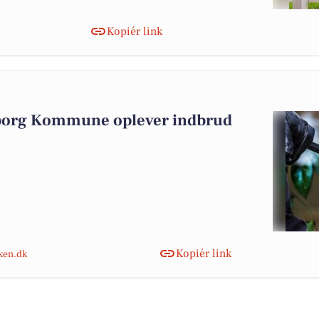
Kopiér link
iborg Kommune oplever indbrud
Kopiér link
nken.dk