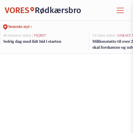
VORES
Rødkærsbro
Seneste nyt ›
48 minutter siden |
VEJRET
15 timer siden |
LOKALT 
Solrig dag med lidt bid i starten
Millionstøtte til over
skal forskønne og udv
Kommunes mindre b