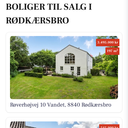
BOLIGER TIL SALG I
RØDKÆRSBRO
3.495.000 kr
2
197 m
Røverhøjvej 10 Vandet, 8840 Rødkærsbro
545.000 kr