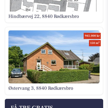
Hindbærvej 22, 8840 Rødkærsbro
945.000 kr
2
150 m
Østervang 3, 8840 Rødkærsbro