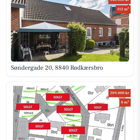
2
112 m
Søndergade 20, 8840 Rødkærsbro
289.000 kr
2
0 m