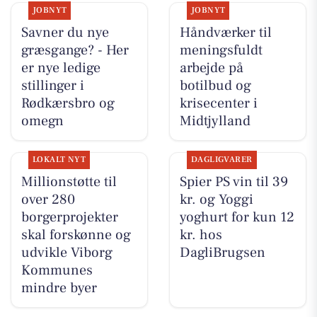
JOBNYT
JOBNYT
Savner du nye
Håndværker til
græsgange? - Her
meningsfuldt
er nye ledige
arbejde på
stillinger i
botilbud og
Rødkærsbro og
krisecenter i
omegn
Midtjylland
LOKALT NYT
DAGLIGVARER
Millionstøtte til
Spier PS vin til 39
over 280
kr. og Yoggi
borgerprojekter
yoghurt for kun 12
skal forskønne og
kr. hos
udvikle Viborg
DagliBrugsen
Kommunes
mindre byer