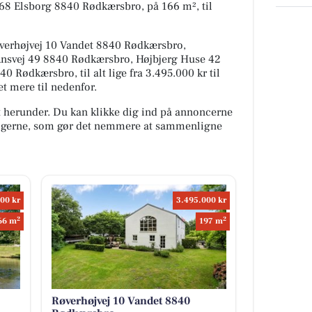
 68 Elsborg 8840 Rødkærsbro, på 166 m², til
øverhøjvej 10 Vandet 8840 Rødkærsbro,
nsvej 49 8840 Rødkærsbro, Højbjerg Huse 42
 Rødkærsbro, til alt lige fra 3.495.000 kr til
t mere til nedenfor.
t herunder. Du kan klikke dig ind på annoncerne
oligerne, som gør det nemmere at sammenligne
00 kr
3.495.000 kr
2
2
66 m
197 m
Røverhøjvej 10 Vandet 8840