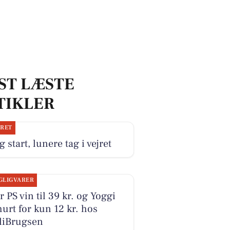
ST LÆSTE
TIKLER
JRET
g start, lunere tag i vejret
GLIGVARER
r PS vin til 39 kr. og Yoggi
urt for kun 12 kr. hos
liBrugsen