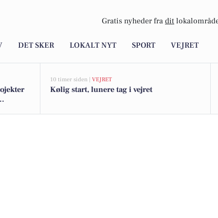
Gratis nyheder fra
dit
lokalområde
V
DET SKER
LOKALT NYT
SPORT
VEJRET
10 timer siden |
VEJRET
rojekter
Kølig start, lunere tag i vejret