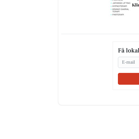
Få loka
Email