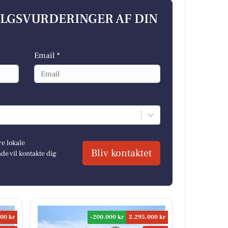
ALGSVURDERINGER AF DIN
Email *
re lokale
Bliv kontaktet
e vil kontakte dig
00 kr
-200.000 kr
2.295.000 kr