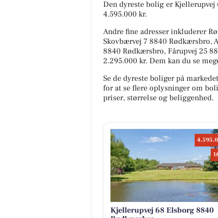
Den dyreste bolig er Kjellerupvej
4.595.000 kr.
Andre fine adresser inkluderer R
Skovbærvej 7 8840 Rødkærsbro, A
8840 Rødkærsbro, Fårupvej 25 8840
2.295.000 kr. Dem kan du se mege
Se de dyreste boliger på markede
for at se flere oplysninger om b
priser, størrelse og beliggenhed.
4.595.0
1
Kjellerupvej 68 Elsborg 8840