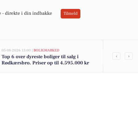
 -
direkte i din indbakke
Tilmeld
05-08-2026 13:00 |
BOLIGMARKED
02-08-2026 16:01
‹
›
Top 6 over dyreste boliger til salg i
Spier PS vin 
Rødkærsbro. Priser op til 4.595.000 kr
kun 12 kr. h