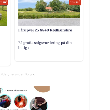
2
2
75 m
156 m
Fårupvej 25 8840 Rødkærsbro
Få gratis salgsvurdering på din
bolig ›
kilder, herunder Boliga.