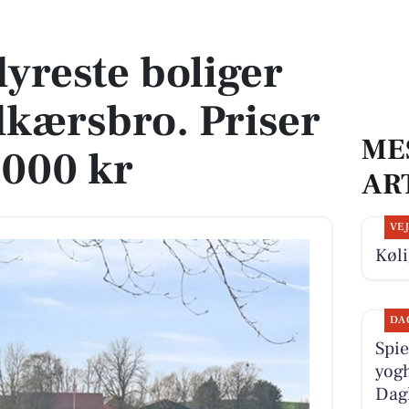
dkærsbro. Priser op til 4.595.000 kr
dyreste boliger
ødkærsbro. Priser
ME
.000 kr
AR
VE
Køli
DA
Spie
yogh
Dag