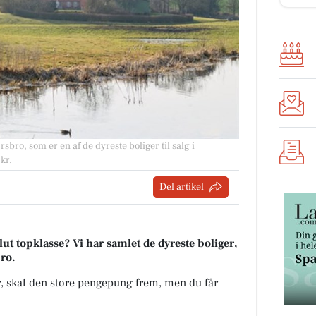
bro, som er en af de dyreste boliger til salg i
kr.
Del artikel
t topklasse? Vi har samlet de dyreste boliger,
bro.
kr, skal den store pengepung frem, men du får