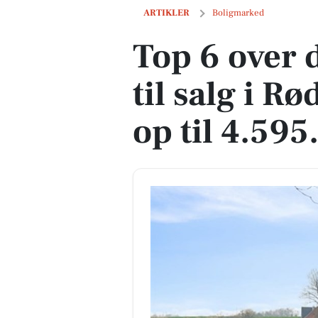
Top 6 over dyreste boliger til salg i Rø
ARTIKLER
Boligmarked
Top 6 over 
til salg i R
op til 4.595