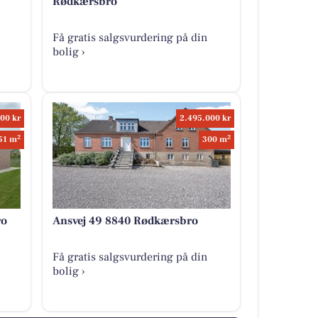
Rødkærsbro
Få gratis salgsvurdering på din
bolig ›
00 kr
2.495.000 kr
2
2
51 m
300 m
ro
Ansvej 49 8840 Rødkærsbro
Få gratis salgsvurdering på din
bolig ›