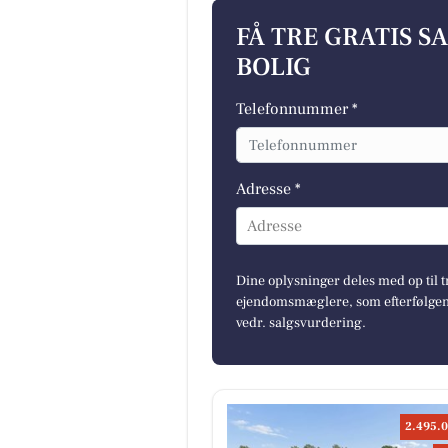
FÅ TRE GRATIS S
BOLIG
Telefonnummer *
Adresse *
Adresse
Dine oplysninger deles med op til t
ejendomsmæglere, som efterfølgend
vedr. salgsvurdering.
2.495.0