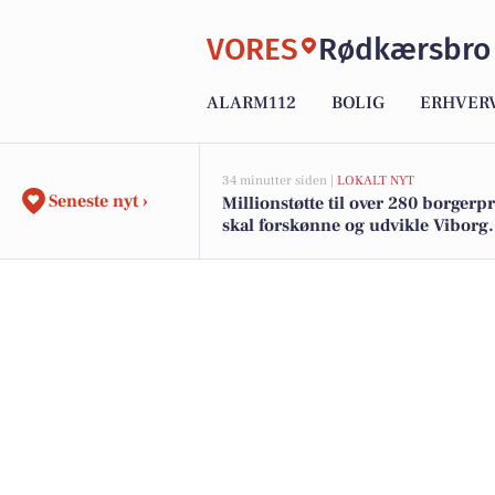
VORES
Rødkærsbro
ALARM112
BOLIG
ERHVER
34 minutter siden |
LOKALT NYT
Seneste nyt ›
Millionstøtte til over 280 borgerp
skal forskønne og udvikle Viborg
Kommunes mindre byer