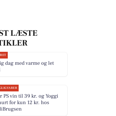
ST LÆSTE
TIKLER
JRET
ig dag med varme og let
d
GLIGVARER
r PS vin til 39 kr. og Yoggi
urt for kun 12 kr. hos
liBrugsen