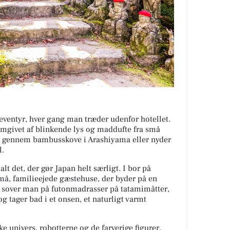
 eventyr, hver gang man træder udenfor hotellet.
, omgivet af blinkende lys og maddufte fra små
 I gennem bambusskove i Arashiyama eller nyder
l.
lt det, der gør Japan helt særligt. I bor på
små, familieejede gæstehuse, der byder på en
r sover man på futonmadrasser på tatamimåtter,
 tager bad i et onsen, et naturligt varmt
e univers, robotterne og de farverige figurer,