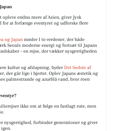
 Japan
at opleve endnu mere af Asien, giver Jysk
for at forlænge eventyret og udforske flere
ea og Japan
møder I to verdener, der både
ærk Seouls moderne energi og fortsæt til Japans
landskaber – en rejse, der vækker nysgerrigheden
re kultur og afslapning, byder
Det bedste af
r, der går lige i hjertet. Oplev Japans æstetik og
nes palmestrande og azurblå vand, hvor roen
eeventyr?
lierejser ikke om at følge en fastlagt rute, men
ie.
er nysgerrighed, forbinder generationer og giver
 igen.