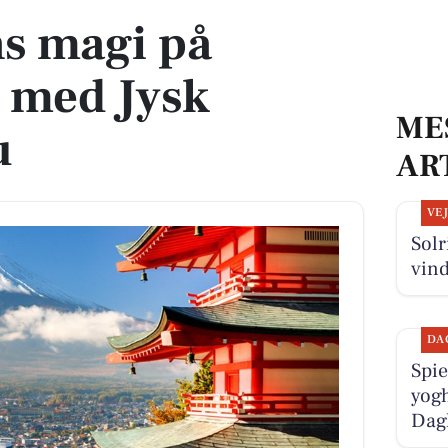
s magi på
e med Jysk
ME
u
AR
VE
Solr
vin
DA
Spie
yogh
Dag