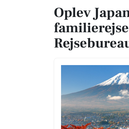
Oplev Japan
familierejs
Rejseburea