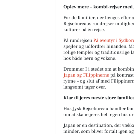
Oplev mere – kombi-rejser med
For de familier, der længes efter 
Rejsebureaus rundrejser mulighed 
kulturer på én rejse.
På rundrejsen
På eventyr i Sydkor
spejler og udfordrer hinanden. M
rolige templer og traditionsrige 
hos både børn og voksne.
Drømmer I i stedet om at kombine
Japan og Filippinerne
på kontraste
rytme – og slut af med Filippiner
langsomt tager over.
Klar til jeres næste store famili
Hos Jysk Rejsebureau handler fami
om at skabe jeres helt egen histor
Japan er en destination, der vækk
minder, som bliver fortalt igen og