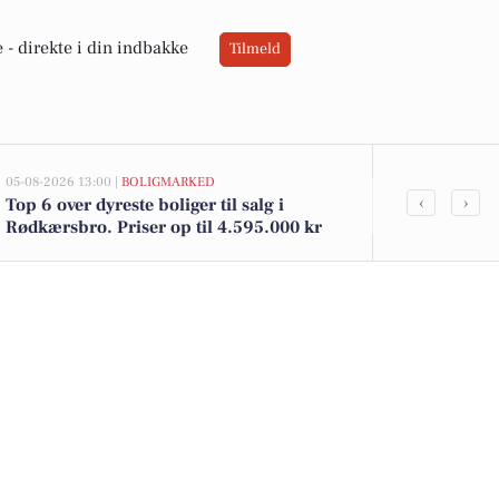
 -
direkte i din indbakke
Tilmeld
05-08-2026 13:00 |
BOLIGMARKED
02-08-2026 16:01
‹
›
Top 6 over dyreste boliger til salg i
Spier PS vin 
Rødkærsbro. Priser op til 4.595.000 kr
kun 12 kr. h