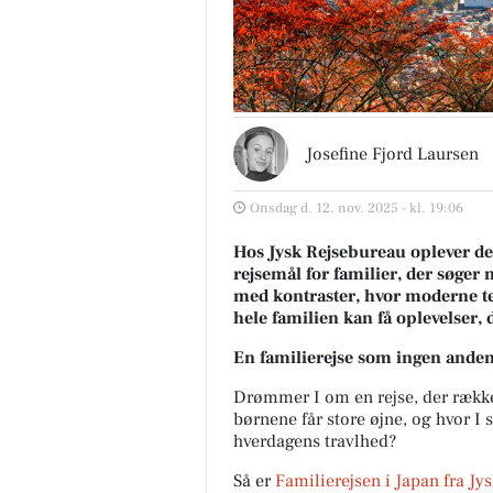
Josefine Fjord Laursen
Onsdag d. 12. nov. 2025 - kl. 19:06
Hos Jysk Rejsebureau oplever de, 
rejsemål for familier, der søger 
med kontraster, hvor moderne te
hele familien kan få oplevelser, de
En familierejse som ingen ande
Drømmer I om en rejse, der række
børnene får store øjne, og hvor I 
hverdagens travlhed?
Så er
Familierejsen i Japan
fra Jy