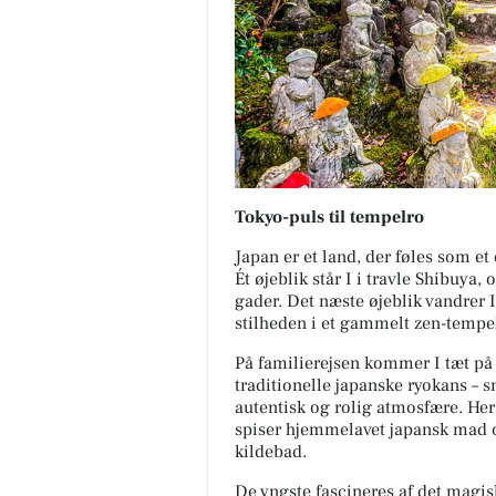
Tokyo-puls til tempelro
Japan er et land, der føles som et
Ét øjeblik står I i travle Shibuya
gader. Det næste øjeblik vandrer
stilheden i et gammelt zen-tempe
På familierejsen kommer I tæt på a
traditionelle japanske ryokans – 
autentisk og rolig atmosfære. He
spiser hjemmelavet japansk mad og
kildebad.
De yngste fascineres af det magisk