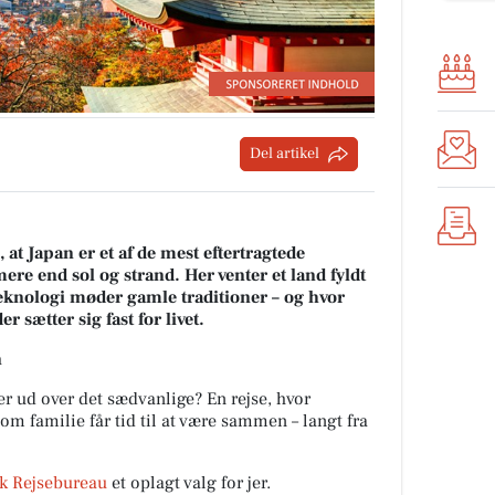
Del artikel
at Japan er et af de mest eftertragtede
mere end sol og strand. Her venter et land fyldt
knologi møder gamle traditioner – og hvor
r sætter sig fast for livet.
n
r ud over det sædvanlige? En rejse, hvor
som familie får tid til at være sammen – langt fra
sk Rejsebureau
et oplagt valg for jer.