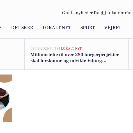
Gratis nyheder fra
dit
lokalområde
V
DET SKER
LOKALT NYT
SPORT
VEJRET
07-08-2026 14:38 |
LOKALT NYT
Millionstøtte til over 280 borgerprojekter
skal forskønne og udvikle Viborg
Kommunes mindre byer
 Jysk Rejsebureau