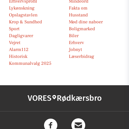
Erhvervsprofil
Mindeord
Lykønskning
Fakta om
Opslagstavlen
Husstand
Krop & Sundhed
Mød dine naboer
Sport
Boligmarked
Dagligvarer
Biler
Vejret
Erhverv
Alarm112
Jobnyt
Historisk
Læserbidrag
Kommunalvalg 2025
VORES
Rødkærsbro