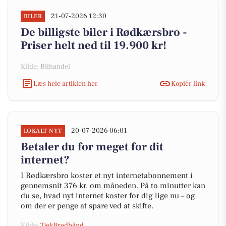
21-07-2026 12:30
BILER
De billigste biler i Rødkærsbro -
Priser helt ned til 19.900 kr!
Kilde: Bilhandel
Læs hele artiklen her
Kopiér link
20-07-2026 06:01
LOKALT NYT
Betaler du for meget for dit
internet?
I Rødkærsbro koster et nyt internetabonnement i
gennemsnit 376 kr. om måneden. På to minutter kan
du se, hvad nyt internet koster for dig lige nu – og
om der er penge at spare ved at skifte.
Kilde:
TjekBredbånd