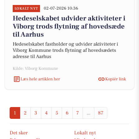
02-07-2026 10:36
LOKALT NYT
Hedeselskabet udvider aktiviteter i
Viborg trods flytning af hovedsæde
til Aarhus
Hedeselskabet fastholder og udvider aktiviteter i
Viborg Kommune trods flytning af hovedsædets
adresse til Aarhus
Kilde: Viborg Kommune
Læs hele artiklen her
Kopiér link
1
2
3
4
5
6
7
...
87
Det sker
Lokalt nyt