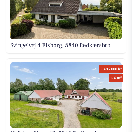
Svingelvej 4 Elsborg, 8840 Rødkærsbro
2.495.000 kr
2
175 m