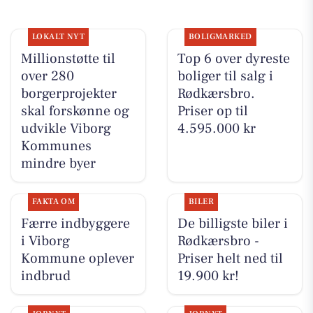
LOKALT NYT
BOLIGMARKED
Millionstøtte til
Top 6 over dyreste
over 280
boliger til salg i
borgerprojekter
Rødkærsbro.
skal forskønne og
Priser op til
udvikle Viborg
4.595.000 kr
Kommunes
mindre byer
FAKTA OM
BILER
Færre indbyggere
De billigste biler i
i Viborg
Rødkærsbro -
Kommune oplever
Priser helt ned til
indbrud
19.900 kr!