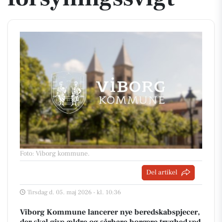
Foto: Viborg kommune
.
Del artikel
Tirsdag d. 05. maj 2026 - kl. 10:36
Viborg Kommune lancerer nye beredskabspjecer,
der skal give ældre og sårbare borgere tryghed ved