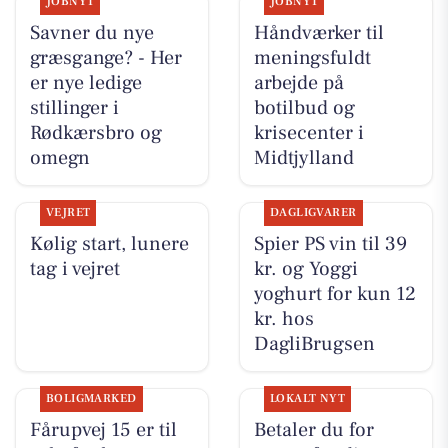
JOBNYT
JOBNYT
Savner du nye
Håndværker til
græsgange? - Her
meningsfuldt
er nye ledige
arbejde på
stillinger i
botilbud og
Rødkærsbro og
krisecenter i
omegn
Midtjylland
VEJRET
DAGLIGVARER
Kølig start, lunere
Spier PS vin til 39
tag i vejret
kr. og Yoggi
yoghurt for kun 12
kr. hos
DagliBrugsen
BOLIGMARKED
LOKALT NYT
Fårupvej 15 er til
Betaler du for