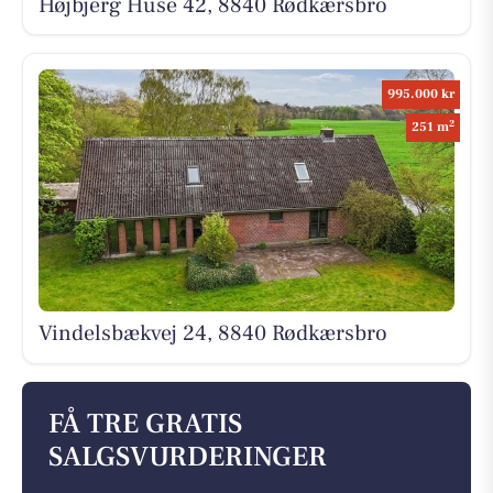
Højbjerg Huse 42, 8840 Rødkærsbro
995.000 kr
2
251 m
Vindelsbækvej 24, 8840 Rødkærsbro
FÅ TRE GRATIS
SALGSVURDERINGER