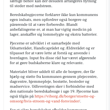
særlige behov kan der desuden arrangeres flytning
til steder med nødstrøm.
Beredskabspjecerne forklarer ikke kun kommunens
egen indsats, men opfordrer også borgere og
pårørende til at være forberedte. Blandt
anbefalingerne er, at man har vigtig medicin på
lager, anskaffer sig lommelygte og ekstra batterier.
Pjecerne er udviklet i et samarbejde med
Udsatterådet, Handicaprådet og Ældrerådet og er
tilpasset for at være lette at forstå og anvende i
hverdagen. Input fra disse råd har været afgørende
for at gøre budskaberne klare og relevante.
Materialet bliver uddelt til alle de borgere, der får
hjælp og støtte fra kommunen gennem plejecentre,
dagcentre, hjemmepleje, bostøtte, bosteder og
madservice. Udleveringen sker i forbindelse med
den nationale beredskabsuge i uge 19. Pjecerne kan
også tilgås på
https://viborg.dk/borger/stoette-og-
omsorg/hvis-stroem-og-vand-forsvinder/
.
For at sikre beredskabet afholder kommunen