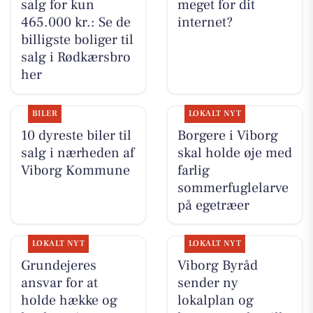
salg for kun
meget for dit
465.000 kr.: Se de
internet?
billigste boliger til
salg i Rødkærsbro
her
BILER
LOKALT NYT
10 dyreste biler til
Borgere i Viborg
salg i nærheden af
skal holde øje med
Viborg Kommune
farlig
sommerfuglelarve
på egetræer
LOKALT NYT
LOKALT NYT
Grundejeres
Viborg Byråd
ansvar for at
sender ny
holde hække og
lokalplan og