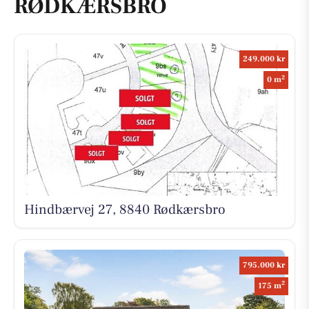
RØDKÆRSBRO
249.000 kr
2
0 m
Hindbærvej 27, 8840 Rødkærsbro
795.000 kr
2
175 m