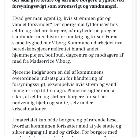
forsyningssvigt som strømsvigt og vandmangel.
Hvad gør man egentlig, hvis strømmen går og
vandet forsvinder? Det spørgsmål fylder især hos
ældre og sårbare borgere, når nyhederne præger
samfundet med historier om krig og kriser. For at
skabe tryghed har Viborg Kommune udarbejdet nye
beredskabspjecer målrettet blandt andet
hjemmeplejen, botilbud, dagcentre og modtagere af
mad fra Madservice Viborg.
Pjecerne indgår som en del af kommunens
overordnede indsatsplan for håndtering af
forsyningssvigt, eksempelvis hvis strøm og vand
mangler i op til tre døgn. Planerne sigter mod at
sikre, at ældre og sårbare borgere fortsat får
nødvendig hjælp og støtte, selv under
krisesituationer.
I materialet kan både borgere og pårørende læse,
hvordan kommunen fortsætter med at yde støtte og
sikrer adgang til mad og drikke. For borgere med