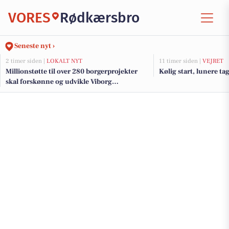
VORES
Rødkærsbro
Seneste nyt ›
2 timer siden |
LOKALT NYT
11 timer siden |
VEJRET
Millionstøtte til over 280 borgerprojekter
Kølig start, lunere tag
skal forskønne og udvikle Viborg
Kommunes mindre byer