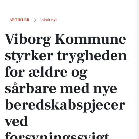
Viborg Kommune styrker trygheden for ældre og sårbare med nye ber
ARTIKLER
Lokalt nyt
Viborg Kommune
styrker trygheden
for ældre og
sårbare med nye
beredskabspjecer
ved
forsyningssvigt