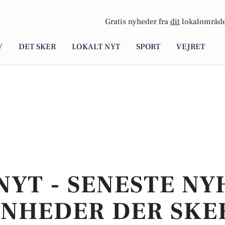
Gratis nyheder fra
dit
lokalområde
V
DET SKER
LOKALT NYT
SPORT
VEJRET
NYT - SENESTE N
NHEDER DER SKER