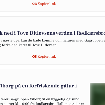
Kopiér link
yk ned i Tove Ditlevsens verden i Rødkærs
o i næste uge, kan du både komme ud i naturen med Gågruppen ell
 Kirke dedikeret til Tove Ditlevsen.
Kopiér link
borg på en forfriskende gåtur i
terer Gå-gruppen Viborg til en hyggelig og sund
 starter kl. 10:00 fra Rødkærsbro Hallen, og der er