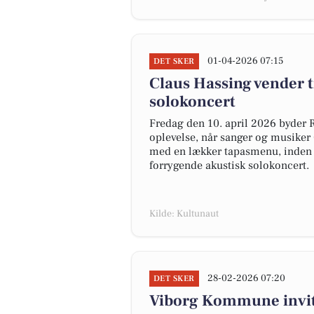
01-04-2026 07:15
DET SKER
Claus Hassing vender 
solokoncert
Fredag den 10. april 2026 byder
oplevelse, når sanger og musiker 
med en lækker tapasmenu, inden Cl
forrygende akustisk solokoncert.
Kilde: Kultunaut
28-02-2026 07:20
DET SKER
Viborg Kommune invite