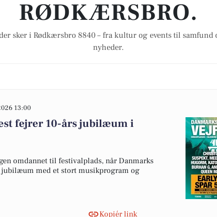
RØDKÆRSBRO.
der sker i Rødkærsbro 8840 – fra kultur og events til samfund 
nyheder.
2026 13:00
st fejrer 10-års jubilæum i
igen omdannet til festivalplads, når Danmarks
års jubilæum med et stort musikprogram og
Kopiér link