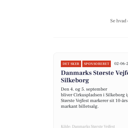
Se hvad 
02-06-
DET SKER
SPONSORERET
Danmarks Største Vejfe
Silkeborg
Den 4. og 5. september
bliver Cirkuspladsen i Silkeborg 
Største Vejfest markerer sit 10-
markant billetsalg.
Kilde: Danmarks Største Vejfest