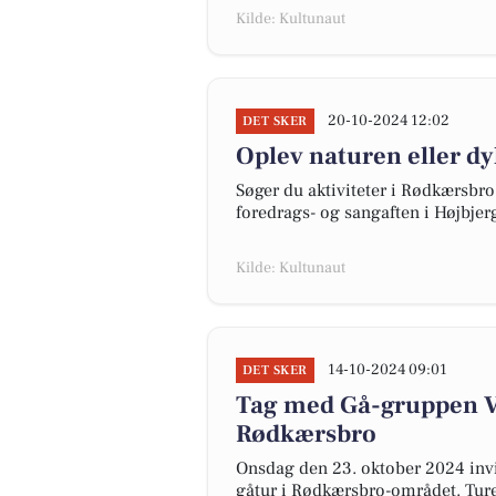
Kilde: Kultunaut
20-10-2024 12:02
DET SKER
Oplev naturen eller d
Søger du aktiviteter i Rødkærsbr
foredrags- og sangaften i Højbjerg
Kilde: Kultunaut
14-10-2024 09:01
DET SKER
Tag med Gå-gruppen Vi
Rødkærsbro
Onsdag den 23. oktober 2024 invi
gåtur i Rødkærsbro-området. Turen