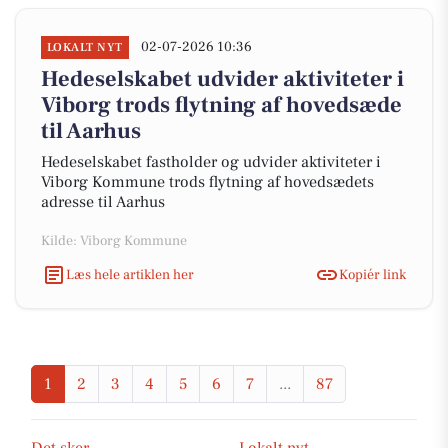
02-07-2026 10:36
LOKALT NYT
Hedeselskabet udvider aktiviteter i
Viborg trods flytning af hovedsæde
til Aarhus
Hedeselskabet fastholder og udvider aktiviteter i
Viborg Kommune trods flytning af hovedsædets
adresse til Aarhus
Kilde: Viborg Kommune
Læs hele artiklen her
Kopiér link
1
2
3
4
5
6
7
...
87