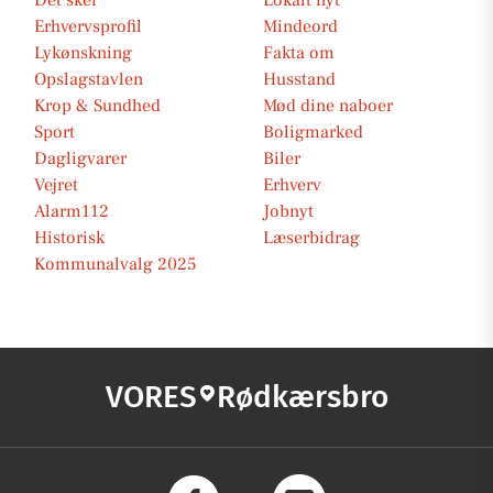
Det sker
Lokalt nyt
Erhvervsprofil
Mindeord
Lykønskning
Fakta om
Opslagstavlen
Husstand
Krop & Sundhed
Mød dine naboer
Sport
Boligmarked
Dagligvarer
Biler
Vejret
Erhverv
Alarm112
Jobnyt
Historisk
Læserbidrag
Kommunalvalg 2025
VORES
Rødkærsbro