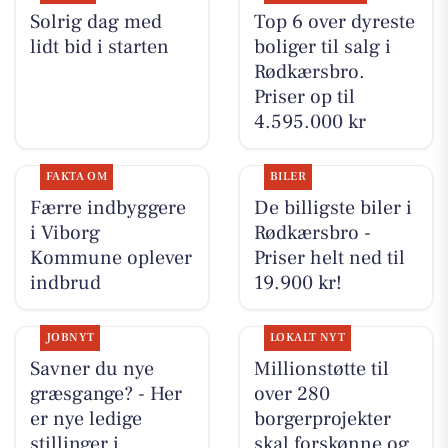
Solrig dag med
Top 6 over dyreste
lidt bid i starten
boliger til salg i
Rødkærsbro.
Priser op til
4.595.000 kr
FAKTA OM
BILER
Færre indbyggere
De billigste biler i
i Viborg
Rødkærsbro -
Kommune oplever
Priser helt ned til
indbrud
19.900 kr!
JOBNYT
LOKALT NYT
Savner du nye
Millionstøtte til
græsgange? - Her
over 280
er nye ledige
borgerprojekter
stillinger i
skal forskønne og