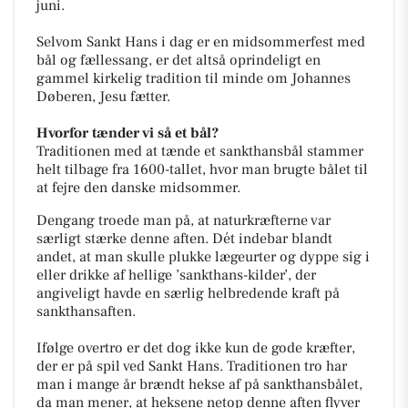
juni.
Selvom Sankt Hans i dag er en midsommerfest med
bål og fællessang, er det altså oprindeligt en
gammel kirkelig tradition til minde om Johannes
Døberen, Jesu fætter.
Hvorfor tænder vi så et bål?
Traditionen med at tænde et sankthansbål stammer
helt tilbage fra 1600-tallet, hvor man brugte bålet til
at fejre den danske midsommer.
Dengang troede man på, at naturkræfterne var
særligt stærke denne aften. Dét indebar blandt
andet, at man skulle plukke lægeurter og dyppe sig i
eller drikke af hellige ’sankthans-kilder’, der
angiveligt havde en særlig helbredende kraft på
sankthansaften.
Ifølge overtro er det dog ikke kun de gode kræfter,
der er på spil ved Sankt Hans. Traditionen tro har
man i mange år brændt hekse af på sankthansbålet,
da man mener, at heksene netop denne aften flyver