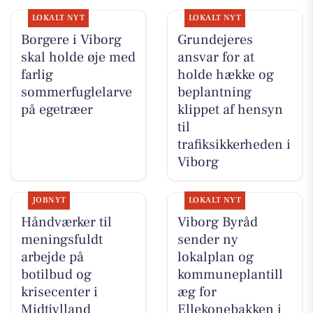
LOKALT NYT
LOKALT NYT
Borgere i Viborg
Grundejeres
skal holde øje med
ansvar for at
farlig
holde hække og
sommerfuglelarve
beplantning
på egetræer
klippet af hensyn
til
trafiksikkerheden i
Viborg
JOBNYT
LOKALT NYT
Håndværker til
Viborg Byråd
meningsfuldt
sender ny
arbejde på
lokalplan og
botilbud og
kommuneplantill
krisecenter i
æg for
Midtjylland
Ellekonebakken i