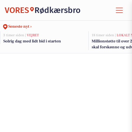
VORES
Rødkærsbro
Seneste nyt ›
3 timer siden |
VEJRET
18 timer siden |
LOKALT 
Solrig dag med lidt bid i starten
Millionstøtte til over
skal forskønne og udv
Kommunes mindre b