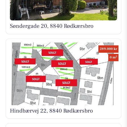
Søndergade 20, 8840 Rødkærsbro
289.000 kr
2
0 m
Hindbærvej 22, 8840 Rødkærsbro