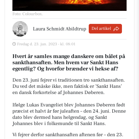
Foto: Colourbox
.
Laura Schmidt Abildtrup
Del artikel
Fredag d. 23. jun. 2023 - kl. 08:01
Hvert år samles mange danskere om bålet på
sankthansaften.
Men hvem var Sankt Hans
egentlig? Og hvorfor brænder vi hekse af?
Den 23. juni fejrer vi traditionen tro sankthansaften.
Du ved det måske ikke, men faktisk er ’Sankt Hans’
en dansk forkortelse af Johannes Døberen.
Ifølge Lukas Evangeliet blev Johannes Døberen født
præcist et halvt år før juleaften – den 24. juni.
Denne
dato blev dermed hans helgendag, og Sankt
Johannes blev i folkemunde til Sankt Hans.
Vi fejrer derfor sankthansaften aftenen før – den 23.