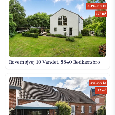
3.495.000 kr
2
197 m
Røverhøjvej 10 Vandet, 8840 Rødkærsbro
545.000 kr
2
112 m