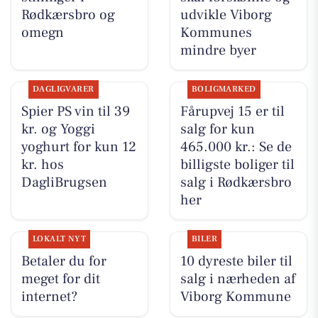
Rødkærsbro og
udvikle Viborg
omegn
Kommunes
mindre byer
DAGLIGVARER
BOLIGMARKED
Spier PS vin til 39
Fårupvej 15 er til
kr. og Yoggi
salg for kun
yoghurt for kun 12
465.000 kr.: Se de
kr. hos
billigste boliger til
DagliBrugsen
salg i Rødkærsbro
her
LOKALT NYT
BILER
Betaler du for
10 dyreste biler til
meget for dit
salg i nærheden af
internet?
Viborg Kommune