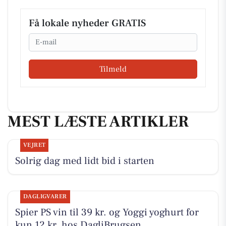
Få lokale nyheder GRATIS
Email
Tilmeld
MEST LÆSTE ARTIKLER
VEJRET
Solrig dag med lidt bid i starten
DAGLIGVARER
Spier PS vin til 39 kr. og Yoggi yoghurt for
kun 12 kr. hos DagliBrugsen