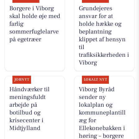
Borgere i Viborg
Grundejeres
skal holde øje med
ansvar for at
farlig
holde hække og
sommerfuglelarve
beplantning
på egetræer
klippet af hensyn
til
trafiksikkerheden i
Viborg
JOBNYT
LOKALT NYT
Håndværker til
Viborg Byråd
meningsfuldt
sender ny
arbejde på
lokalplan og
botilbud og
kommuneplantill
krisecenter i
æg for
Midtjylland
Ellekonebakken i
høring – borgere