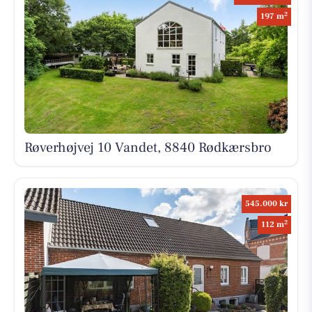
2
197 m
Røverhøjvej 10 Vandet, 8840 Rødkærsbro
545.000 kr
2
112 m