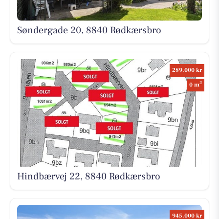
Søndergade 20, 8840 Rødkærsbro
289.000 kr
2
0 m
Hindbærvej 22, 8840 Rødkærsbro
945.000 kr