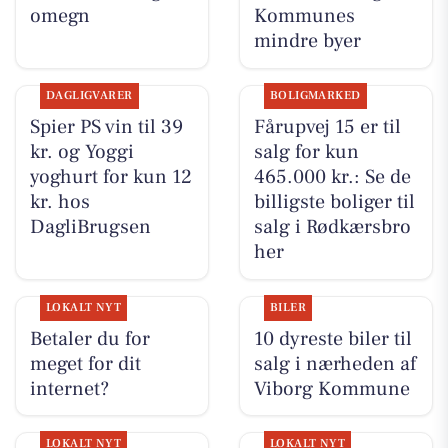
omegn
Kommunes
mindre byer
DAGLIGVARER
BOLIGMARKED
Spier PS vin til 39
Fårupvej 15 er til
kr. og Yoggi
salg for kun
yoghurt for kun 12
465.000 kr.: Se de
kr. hos
billigste boliger til
DagliBrugsen
salg i Rødkærsbro
her
LOKALT NYT
BILER
Betaler du for
10 dyreste biler til
meget for dit
salg i nærheden af
internet?
Viborg Kommune
LOKALT NYT
LOKALT NYT