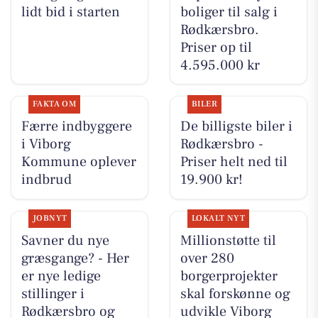
lidt bid i starten
boliger til salg i
Rødkærsbro.
Priser op til
4.595.000 kr
FAKTA OM
BILER
Færre indbyggere
De billigste biler i
i Viborg
Rødkærsbro -
Kommune oplever
Priser helt ned til
indbrud
19.900 kr!
JOBNYT
LOKALT NYT
Savner du nye
Millionstøtte til
græsgange? - Her
over 280
er nye ledige
borgerprojekter
stillinger i
skal forskønne og
Rødkærsbro og
udvikle Viborg