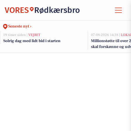
VORES
Rødkærsbro
Seneste nyt ›
19 timer siden |
VEJRET
07-08-2026 14:38 |
LOKAL
Solrig dag med lidt bid i starten
Millionstøtte til over
skal forskønne og udv
Kommunes mindre b