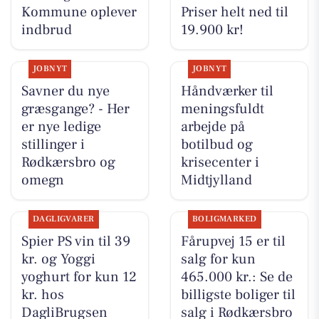
Kommune oplever
Priser helt ned til
indbrud
19.900 kr!
JOBNYT
JOBNYT
Savner du nye
Håndværker til
græsgange? - Her
meningsfuldt
er nye ledige
arbejde på
stillinger i
botilbud og
Rødkærsbro og
krisecenter i
omegn
Midtjylland
DAGLIGVARER
BOLIGMARKED
Spier PS vin til 39
Fårupvej 15 er til
kr. og Yoggi
salg for kun
yoghurt for kun 12
465.000 kr.: Se de
kr. hos
billigste boliger til
DagliBrugsen
salg i Rødkærsbro