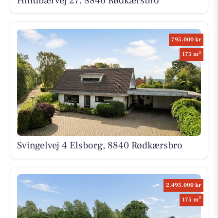
Hindbærvej 27, 8840 Rødkærsbro
795.000 kr
2
175 m
Svingelvej 4 Elsborg, 8840 Rødkærsbro
2.495.000 kr
2
175 m