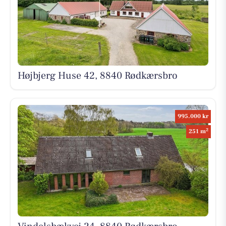
Højbjerg Huse 42, 8840 Rødkærsbro
995.000 kr
2
251 m