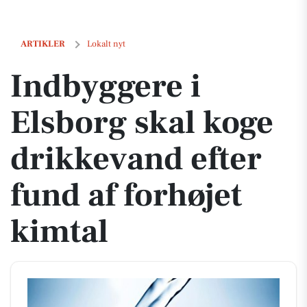
Indbyggere i Elsborg skal koge drikkevand efter fund af forhøjet kimt
ARTIKLER
Lokalt nyt
Indbyggere i
Elsborg skal koge
drikkevand efter
fund af forhøjet
kimtal