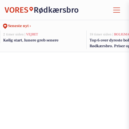
VORES
Rødkærsbro
Seneste nyt ›
2 timer siden |
VEJRET
18 timer siden |
BOLIGM
Kølig start, lunere greb senere
Top 6 over dyreste boli
Rødkærsbro. Priser op