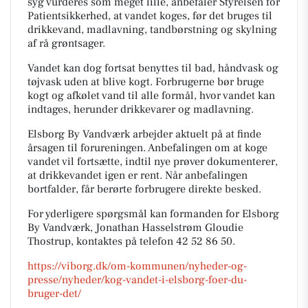
syg vurderes som meget lille, anbefaler Styrelsen for
Patientsikkerhed, at vandet koges, før det bruges til
drikkevand, madlavning, tandbørstning og skylning
af rå grøntsager.
Vandet kan dog fortsat benyttes til bad, håndvask og
tøjvask uden at blive kogt. Forbrugerne bør bruge
kogt og afkølet vand til alle formål, hvor vandet kan
indtages, herunder drikkevarer og madlavning.
Elsborg By Vandværk arbejder aktuelt på at finde
årsagen til forureningen. Anbefalingen om at koge
vandet vil fortsætte, indtil nye prøver dokumenterer,
at drikkevandet igen er rent. Når anbefalingen
bortfalder, får berørte forbrugere direkte besked.
For yderligere spørgsmål kan formanden for Elsborg
By Vandværk, Jonathan Hasselstrøm Gloudie
Thostrup, kontaktes på telefon 42 52 86 50.
https://viborg.dk/om-kommunen/nyheder-og-
presse/nyheder/kog-vandet-i-elsborg-foer-du-
bruger-det/