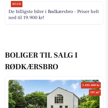
BILER
De billigste biler i Rødkærsbro - Priser helt
ned til 19.900 kr!
BOLIGER TIL SALG I
RØDKÆRSBRO
3.495.000 kr
2
197 m