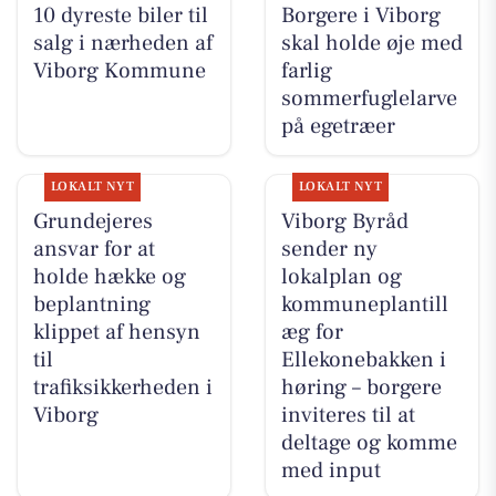
10 dyreste biler til
Borgere i Viborg
salg i nærheden af
skal holde øje med
Viborg Kommune
farlig
sommerfuglelarve
på egetræer
LOKALT NYT
LOKALT NYT
Grundejeres
Viborg Byråd
ansvar for at
sender ny
holde hække og
lokalplan og
beplantning
kommuneplantill
klippet af hensyn
æg for
til
Ellekonebakken i
trafiksikkerheden i
høring – borgere
Viborg
inviteres til at
deltage og komme
med input