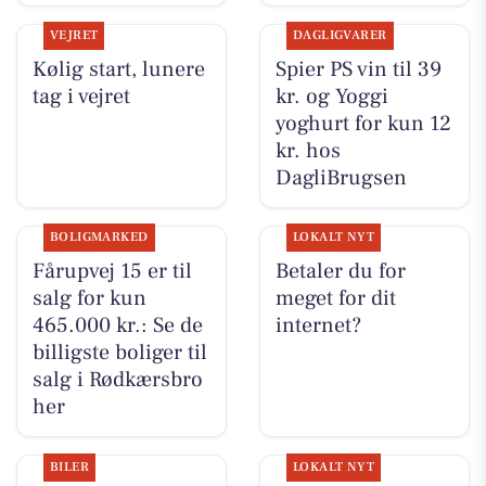
VEJRET
DAGLIGVARER
Kølig start, lunere
Spier PS vin til 39
tag i vejret
kr. og Yoggi
yoghurt for kun 12
kr. hos
DagliBrugsen
BOLIGMARKED
LOKALT NYT
Fårupvej 15 er til
Betaler du for
salg for kun
meget for dit
465.000 kr.: Se de
internet?
billigste boliger til
salg i Rødkærsbro
her
BILER
LOKALT NYT