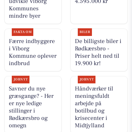
udvikle Viborg
4.595.000 kr
Kommunes
mindre byer
FAKTA OM
BILER
Færre indbyggere
De billigste biler i
i Viborg
Rødkærsbro -
Kommune oplever
Priser helt ned til
indbrud
19.900 kr!
JOBNYT
JOBNYT
Savner du nye
Håndværker til
græsgange? - Her
meningsfuldt
er nye ledige
arbejde på
stillinger i
botilbud og
Rødkærsbro og
krisecenter i
omegn
Midtjylland