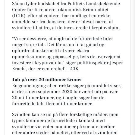
Sådan lyder budskabet fra Politiets Landsdækkende
Center for It-relateret økonomisk Kriminalitet
(LCIK), efter at centeret har modtaget en række
anmeldelser fra danskere, der er blevet narret af
svindlere til at tro, at de investerede i kryptovaluta.
"Vi ser desværre, at nogle af de forurettede lider
meget store tab. Det får os nu til at gå ud og
opfordre danskerne til at være ekstra
opmærksomme og påpasselige, hvis de overvejer at
investere i kryptovaluta," siger politiinspektør Jesper
Kracht, der er centerchef i LCIK.
Tab på over 20 millioner kroner
En gennemgang af en række sager på området viser,
at der siden september 2020 har været tab på over
20 millioner kroner, og i nogle sager har de
forurettede tabt flere millioner kroner.
Svindlen kan se ud på flere forskellige måder, men
typisk kommer de forurettede i kontakt med
svindlerne via enten annoncer på sociale medier
eller andre steder på nettet, eller ved at svindleren