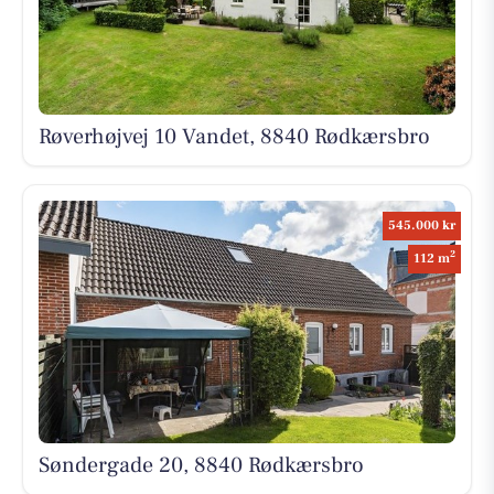
Røverhøjvej 10 Vandet, 8840 Rødkærsbro
545.000 kr
2
112 m
Søndergade 20, 8840 Rødkærsbro