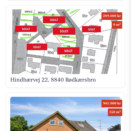
289.000 kr
2
0 m
Hindbærvej 22, 8840 Rødkærsbro
945.000 kr
2
150 m