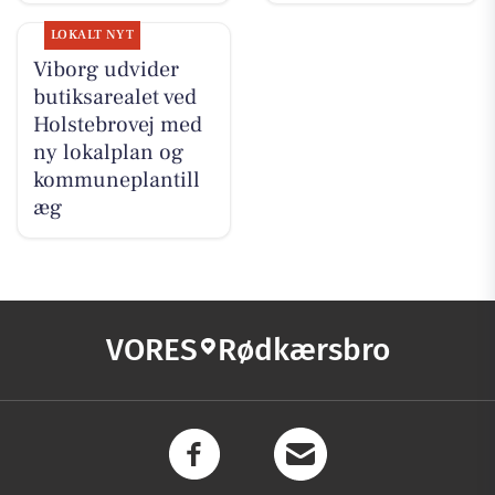
LOKALT NYT
Viborg udvider
butiksarealet ved
Holstebrovej med
ny lokalplan og
kommuneplantill
æg
VORES
Rødkærsbro