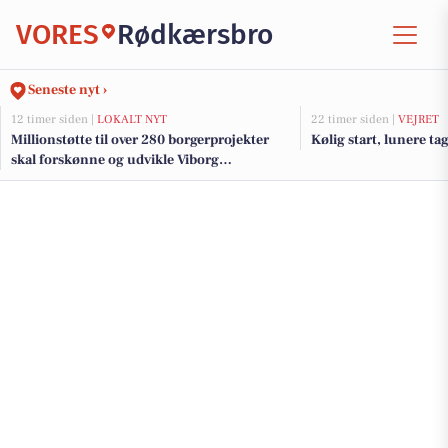
VORES
Rødkærsbro
Seneste nyt ›
12 timer siden |
LOKALT NYT
22 timer siden |
VEJRET
Millionstøtte til over 280 borgerprojekter
Kølig start, lunere tag
skal forskønne og udvikle Viborg
Kommunes mindre byer