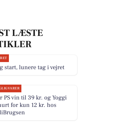
ST LÆSTE
TIKLER
JRET
g start, lunere tag i vejret
GLIGVARER
r PS vin til 39 kr. og Yoggi
urt for kun 12 kr. hos
liBrugsen