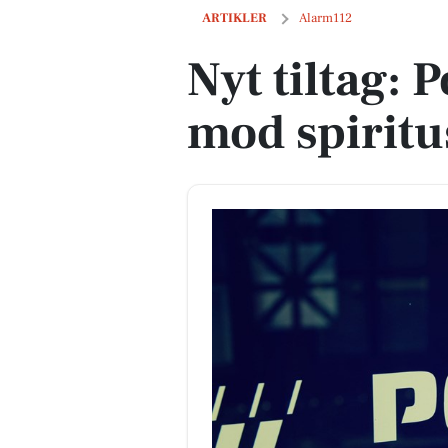
Nyt tiltag: Politiet sætter ind mod spir
ARTIKLER
Alarm112
Nyt tiltag: P
mod spiritu