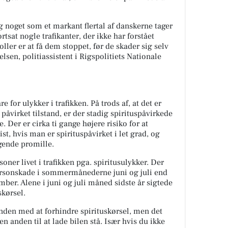
g noget som et markant flertal af danskerne tager
ortsat nogle trafikanter, der ikke har forstået
ler er at få dem stoppet, før de skader sig selv
elsen, politiassistent i Rigspolitiets Nationale
e for ulykker i trafikken. På trods af, at det er
 påvirket tilstand, er der stadig spirituspåvirkede
. Der er cirka ti gange højere risiko for at
st, hvis man er spirituspåvirket i let grad, og
igende promille.
oner livet i trafikken pga. spiritusulykker. Der
personskade i sommermånederne juni og juli end
er. Alene i juni og juli måned sidste år sigtede
skørsel.
nden med at forhindre spirituskørsel, men det
en anden til at lade bilen stå. Især hvis du ikke