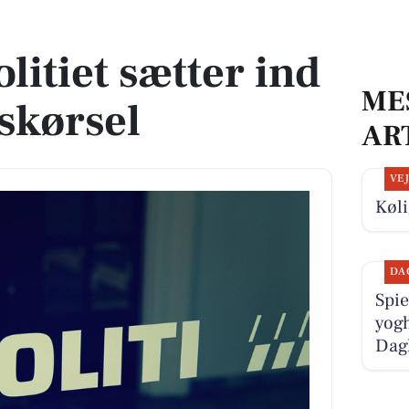
ituskørsel
olitiet sætter ind
ME
skørsel
AR
VE
Køli
DA
Spie
yogh
Dag