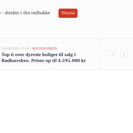
 -
direkte i din indbakke
Tilmeld
05-08-2026 13:00 |
BOLIGMARKED
02-08-2026 16:01
‹
›
Top 6 over dyreste boliger til salg i
Spier PS vin 
Rødkærsbro. Priser op til 4.595.000 kr
kun 12 kr. h