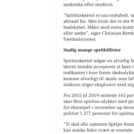
narkotika eller medicin.
”Spirituskørsel er uacceptabelt, o
afstand fra. Men trods det er der f
budskabet. Målet med vores kontrol
eller andre”, siger Christian Berth
Færdselscenter.
Stadig mange spritbillister
Spirituskørsel udgør en alvorlig far
blevet mindre accepteret at køre i
trafikanter i hver femte dødsulykke
komme alvorligt til skade som bili
risikoen stiger eksplosivt med st
Fra 2015 til 2019 mistede 165 pers
sker flere spiritus-ulykker med 
for eksempel i november og decemb
politiet 1.277 personer for spiritu
”Vi skal alle sammen hjælpe hina
kan måske føles svært at overtale 