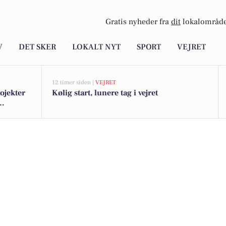
Gratis nyheder fra
dit
lokalområde
V
DET SKER
LOKALT NYT
SPORT
VEJRET
12 timer siden |
VEJRET
rojekter
Kølig start, lunere tag i vejret