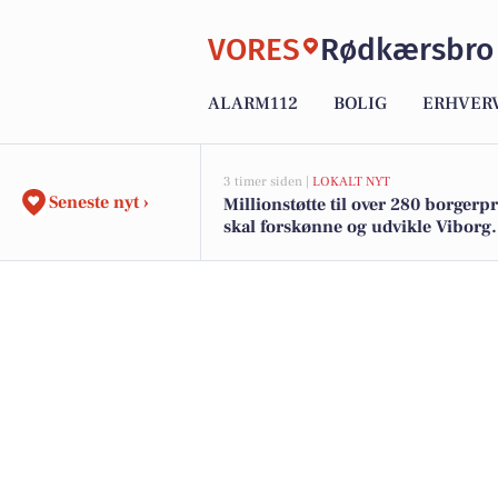
VORES
Rødkærsbro
ALARM112
BOLIG
ERHVER
3 timer siden |
LOKALT NYT
Seneste nyt ›
Millionstøtte til over 280 borgerp
skal forskønne og udvikle Viborg
Kommunes mindre byer