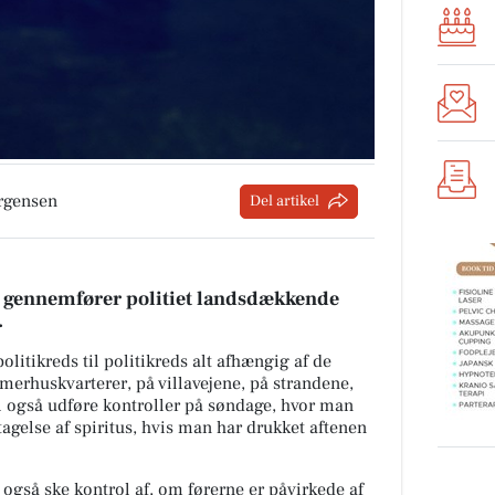
rgensen
Del artikel
1 gennemfører politiet landsdækkende
.
 politikreds til politikreds alt afhængig af de
merhuskvarterer, på villavejene, på strandene,
vil også udføre kontroller på søndage, hvor man
tagelse af spiritus, hvis man har drukket aftenen
 også ske kontrol af, om førerne er påvirkede af