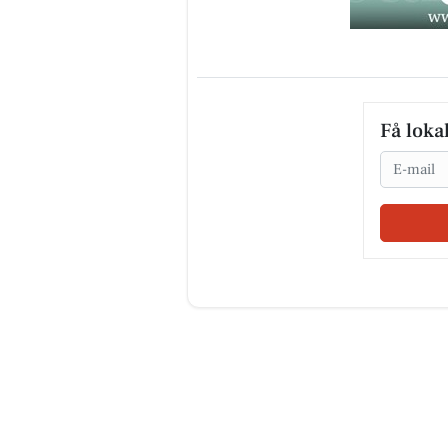
Få loka
Email