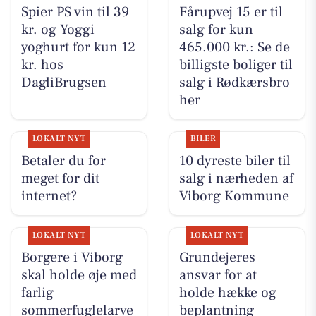
Spier PS vin til 39
Fårupvej 15 er til
kr. og Yoggi
salg for kun
yoghurt for kun 12
465.000 kr.: Se de
kr. hos
billigste boliger til
DagliBrugsen
salg i Rødkærsbro
her
LOKALT NYT
BILER
Betaler du for
10 dyreste biler til
meget for dit
salg i nærheden af
internet?
Viborg Kommune
LOKALT NYT
LOKALT NYT
Borgere i Viborg
Grundejeres
skal holde øje med
ansvar for at
farlig
holde hække og
sommerfuglelarve
beplantning