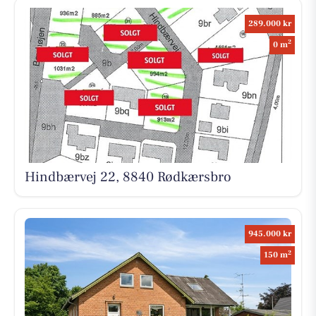
289.000 kr
2
0 m
Hindbærvej 22, 8840 Rødkærsbro
945.000 kr
2
150 m