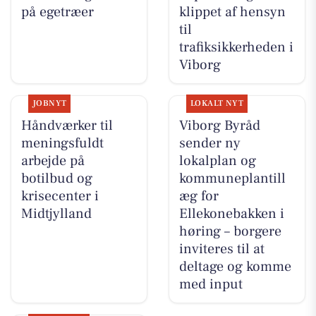
på egetræer
klippet af hensyn
til
trafiksikkerheden i
Viborg
JOBNYT
LOKALT NYT
Håndværker til
Viborg Byråd
meningsfuldt
sender ny
arbejde på
lokalplan og
botilbud og
kommuneplantill
krisecenter i
æg for
Midtjylland
Ellekonebakken i
høring – borgere
inviteres til at
deltage og komme
med input