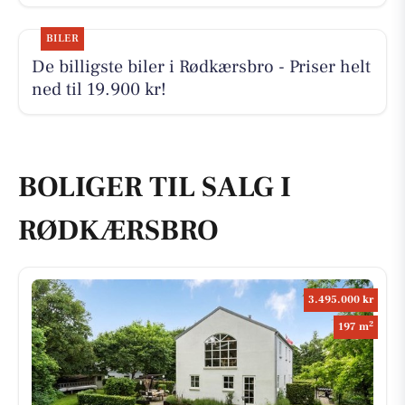
BILER
De billigste biler i Rødkærsbro - Priser helt
ned til 19.900 kr!
BOLIGER TIL SALG I
RØDKÆRSBRO
3.495.000 kr
2
197 m