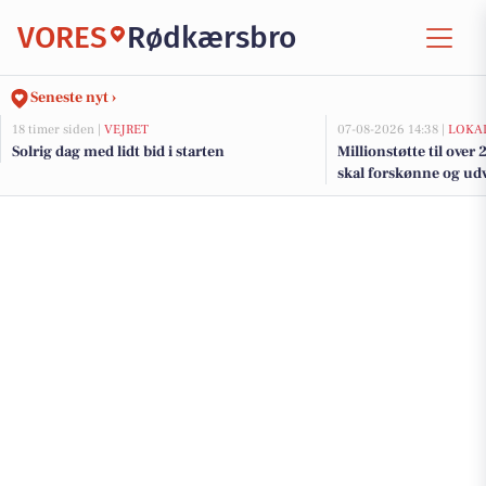
VORES
Rødkærsbro
Seneste nyt ›
18 timer siden |
VEJRET
07-08-2026 14:38 |
LOKAL
Solrig dag med lidt bid i starten
Millionstøtte til over
skal forskønne og udv
Kommunes mindre b