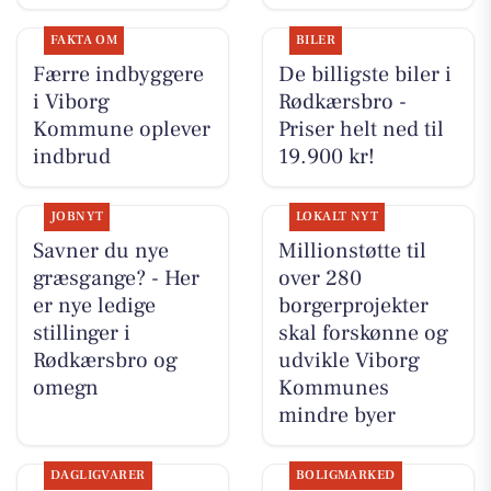
FAKTA OM
BILER
Færre indbyggere
De billigste biler i
i Viborg
Rødkærsbro -
Kommune oplever
Priser helt ned til
indbrud
19.900 kr!
JOBNYT
LOKALT NYT
Savner du nye
Millionstøtte til
græsgange? - Her
over 280
er nye ledige
borgerprojekter
stillinger i
skal forskønne og
Rødkærsbro og
udvikle Viborg
omegn
Kommunes
mindre byer
DAGLIGVARER
BOLIGMARKED