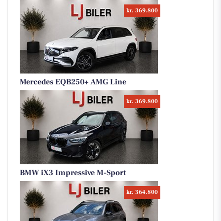
kr. 369.800
Mercedes EQB250+ AMG Line
kr. 369.800
BMW iX3 Impressive M-Sport
kr. 364.800