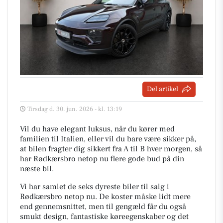
Del artikel
Tirsdag d. 30. jun. 2026 - kl. 13:19
Vil du have elegant luksus, når du kører med
familien til Italien, eller vil du bare være sikker på,
at bilen fragter dig sikkert fra A til B hver morgen, så
har Rødkærsbro netop nu flere gode bud på din
næste bil.
Vi har samlet de seks dyreste biler til salg i
Rødkærsbro netop nu. De koster måske lidt mere
end gennemsnittet, men til gengæld får du også
smukt design, fantastiske køreegenskaber og det