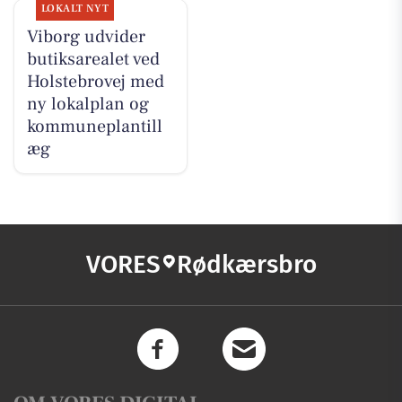
LOKALT NYT
Viborg udvider
butiksarealet ved
Holstebrovej med
ny lokalplan og
kommuneplantill
æg
VORES
Rødkærsbro