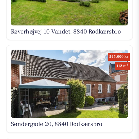
Røverhøjvej 10 Vandet, 8840 Rødkærsbro
545.000 kr
2
112 m
Søndergade 20, 8840 Rødkærsbro