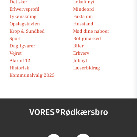
Det sker
Lokalt nyt
Erhvervsprofil
Mindeord
Lykønskning
Fakta om
Opslagstavlen
Husstand
Krop & Sundhed
Mød dine naboer
Sport
Boligmarked
Dagligvarer
Biler
Vejret
Erhverv
Alarm112
Jobnyt
Historisk
Læserbidrag
Kommunalvalg 2025
VORES
Rødkærsbro