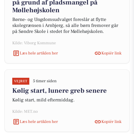
på grund af pladsmangel på
Møllehøjskolen
Børne- og Ungdomsudvalget foreslår at flytte
skolegrænsen i Arnbjerg, så alle børn fremover går
på Søndre Skole i stedet for Møllehøjskolen.
Kilde: Viborg Kommune
Læs hele artiklen her
Kopiér link
5 timer siden
VEJRET
Kølig start, lunere greb senere
Kølig start, mild eftermiddag.
Kilde: MET.no
Læs hele artiklen her
Kopiér link