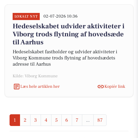
02-07-2026 10:36
LOKALT NYT
Hedeselskabet udvider aktiviteter i
Viborg trods flytning af hovedsæde
til Aarhus
Hedeselskabet fastholder og udvider aktiviteter i
Viborg Kommune trods flytning af hovedsædets
adresse til Aarhus
Kilde: Viborg Kommune
Læs hele artiklen her
Kopiér link
1
2
3
4
5
6
7
...
87