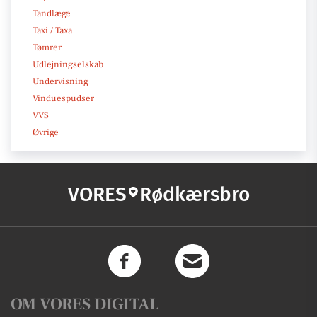
Tandlæge
Taxi / Taxa
Tømrer
Udlejningselskab
Undervisning
Vinduespudser
VVS
Øvrige
VORES
Rødkærsbro
OM VORES DIGITAL