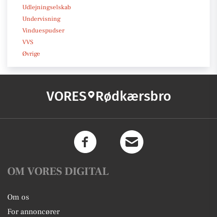
Udlejningselskab
Undervisning
Vinduespudser
VVS
Øvrige
VORES
Rødkærsbro
OM VORES DIGITAL
Om os
For annoncører