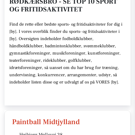
RØDKÆRSBRO - SE TOP 10 SPORT
OG FRITIDSAKTIVITET
Find de rette
eller bedste s
for dig i
ports- og fritidsaktiviteter
[
by
]. I vores overblik finder du
s
i
ports- og fritidsaktiviteter
[
by
].
Oversigten indeholder fodboldklubber,
håndboldklubber, badmintonklubber, svømmeklubber,
gymnastikforeninger, musikforeninger, kunstforeninger,
teaterforeninger, rideklubber, golfklubber,
idrætsforeninger
, så uanset om du har brug for træning,
undervisning, konkurrencer, arrangementer, udstyr
, så
indeholder listen disse
og er udvalgt af os på VORES [
by
]
.
Paintball Midtjylland
Højbjerg Møllevej 38