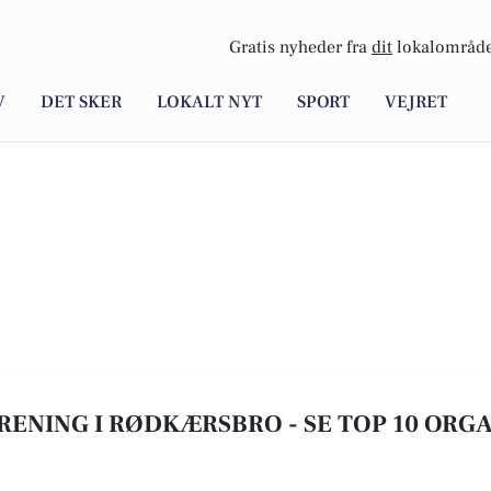
Gratis nyheder fra
dit
lokalområde
V
DET SKER
LOKALT NYT
SPORT
VEJRET
RENING I RØDKÆRSBRO - SE TOP 10 ORG