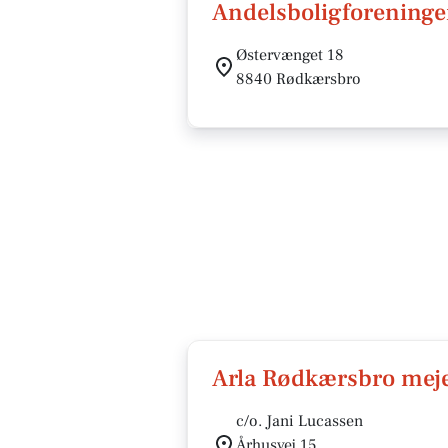
Andelsboligforeninge
Østervænget 18
8840 Rødkærsbro
Arla Rødkærsbro meje
c/o. Jani Lucassen
Århusvej 15