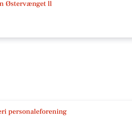
n Østervænget ll
ri personaleforening