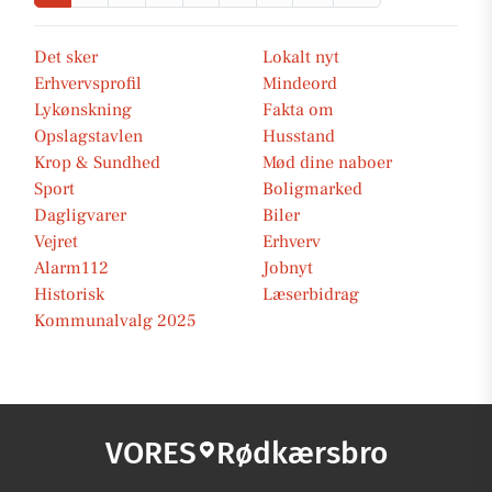
Det sker
Lokalt nyt
Erhvervsprofil
Mindeord
Lykønskning
Fakta om
Opslagstavlen
Husstand
Krop & Sundhed
Mød dine naboer
Sport
Boligmarked
Dagligvarer
Biler
Vejret
Erhverv
Alarm112
Jobnyt
Historisk
Læserbidrag
Kommunalvalg 2025
VORES
Rødkærsbro