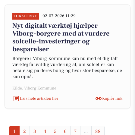
02-07-2026 11:29
LOKALT NYT
Nyt digitalt værktøj hjælper
Viborg-borgere med at vurdere
solcelle-investeringer og
besparelser
Borgere i Viborg Kommune kan nu med et digitalt
værktøj få uvildig vurdering af, om solceller kan
betale sig på deres bolig og hvor stor besparelse, de
kan opnå.
Kilde: Viborg Kommune
Læs hele artiklen her
Kopiér link
1
2
3
4
5
6
7
...
88